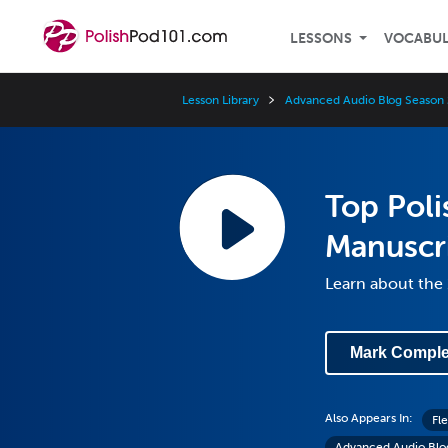
LESSONS
VOCABU
Lesson Library
Advanced Audio Blog Season 
Top Poli
Manuscr
Learn about the 
Mark Comple
Also Appears In:
Fl
Advanced Audio Blo