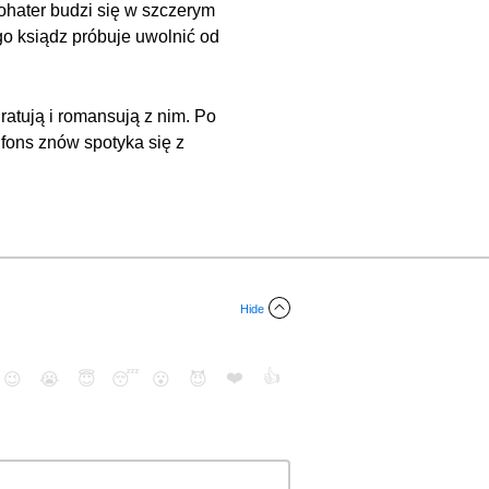
ohater budzi się w szczerym
go ksiądz próbuje uwolnić od
ratują i romansują z nim. Po
lfons znów spotyka się z
Hide
❤️
👍
😉
😭
😇
😴
😮
😈