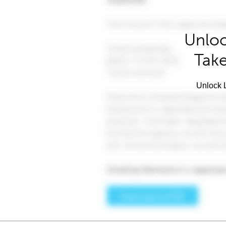
Unloc
Take
Unlock L