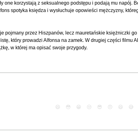
dy one korzystają z seksualnego podstępu i podają mu napój. B
lfons spotyka księdza i wysłuchuje opowieści mężczyzny, które
je pojmany przez Hiszpanów, lecz mauretańskie księżniczki go 
stę, który prowadzi Alfonsa na zamek. W drugiej części filmu A
ążkę, w której ma opisać swoje przygody.
😄
😳
😁
😒
😎
😠
😆
😅