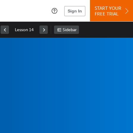
START YOUR
Sign In
FREE TRIAL
Lesson 14
Sidebar