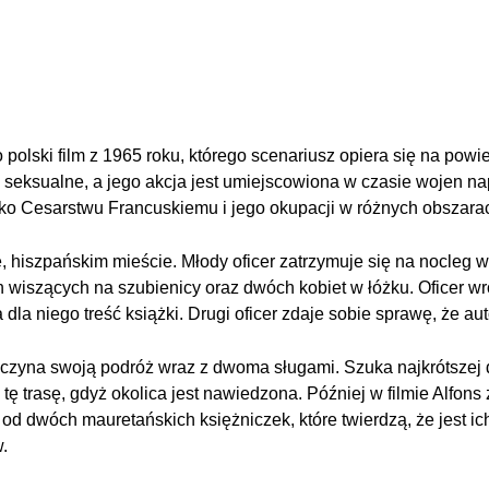
 polski film z 1965 roku, którego scenariusz opiera się na powi
 seksualne, a jego akcja jest umiejscowiona w czasie wojen na
ko Cesarstwu Francuskiemu i jego okupacji w różnych obszara
, hiszpańskim mieście. Młody oficer zatrzymuje się na nocleg 
wiszących na szubienicy oraz dwóch kobiet w łóżku. Oficer w
 dla niego treść książki. Drugi oficer zdaje sobie sprawę, że aut
czyna swoją podróż wraz z dwoma sługami. Szuka najkrótszej d
ę trasę, gdyż okolica jest nawiedzona. Później w filmie Alfons
 od dwóch mauretańskich księżniczek, które twierdzą, że jest ic
.