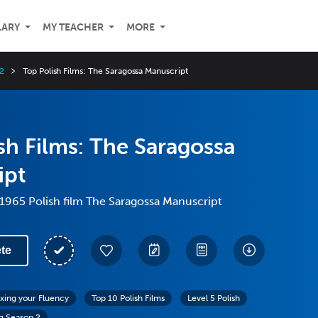
LARY
MY TEACHER
MORE
2
Top Polish Films: The Saragossa Manuscript
sh Films: The Saragossa
ipt
1965 Polish film The Saragossa Manuscript
te
exing your Fluency
Top 10 Polish Films
Level 5 Polish
g Season 2