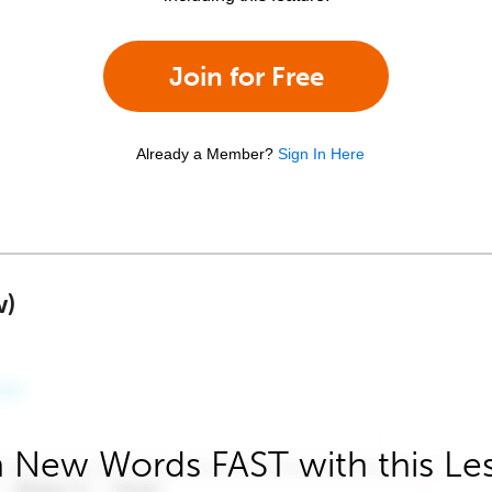
Join for Free
Already a Member?
Sign In Here
w)
 New Words FAST with this Le