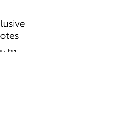
lusive
Notes
or a Free