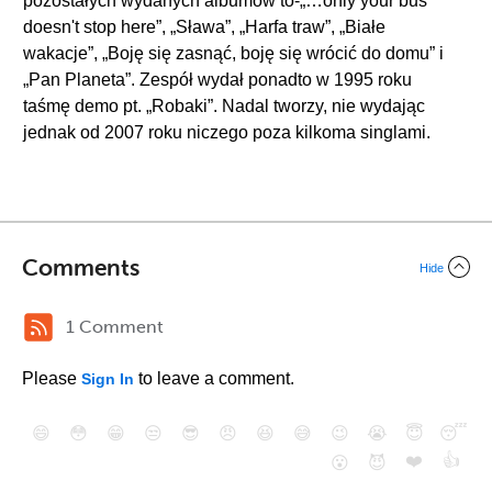
pozostałych wydanych albumów to-„…only your bus
doesn't stop here”, „Sława”, „Harfa traw”, „Białe
wakacje”, „Boję się zasnąć, boję się wrócić do domu” i
„Pan Planeta”. Zespół wydał ponadto w 1995 roku
taśmę demo pt. „Robaki”. Nadal tworzy, nie wydając
jednak od 2007 roku niczego poza kilkoma singlami.
Comments
Hide
1 Comment
Please
to leave a comment.
Sign In
😄
😳
😁
😒
😎
😠
😆
😅
😉
😭
😇
😴
❤️
👍
😮
😈