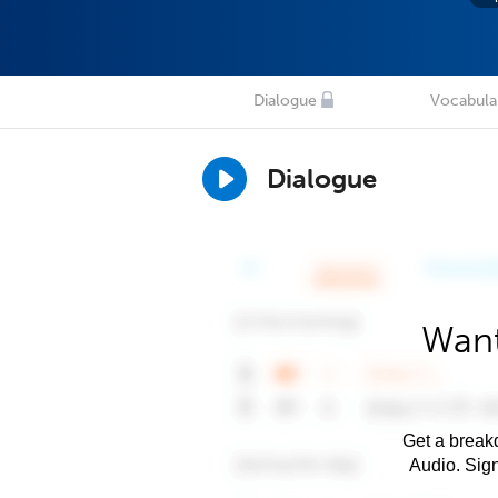
Dialogue
Vocabula
Dialogue
Want
Get a breakd
Audio. Sig