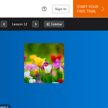
START YOUR
Sign In
FREE TRIAL
Lesson 12
Sidebar
ason 1