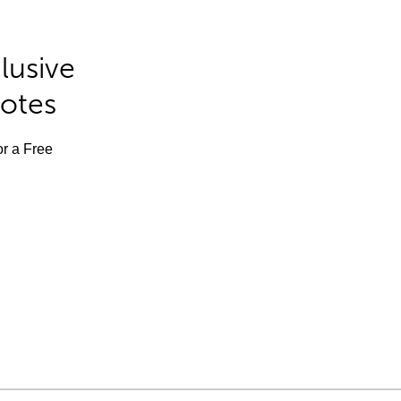
lusive
Notes
or a Free