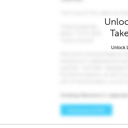
Unloc
Take
Unlock L