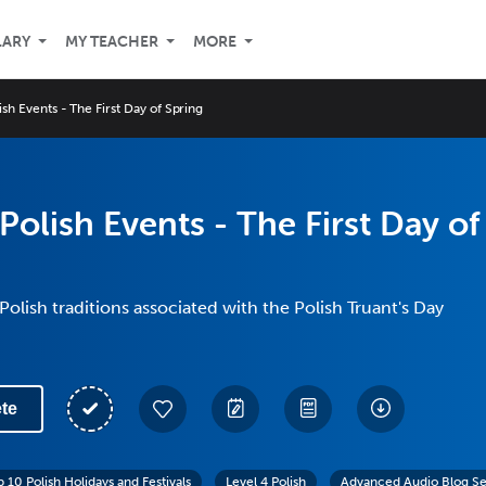
LARY
MY TEACHER
MORE
ish Events - The First Day of Spring
Polish Events - The First Day of
Polish traditions associated with the Polish Truant's Day
te
 10 Polish Holidays and Festivals
Level 4 Polish
Advanced Audio Blog Se