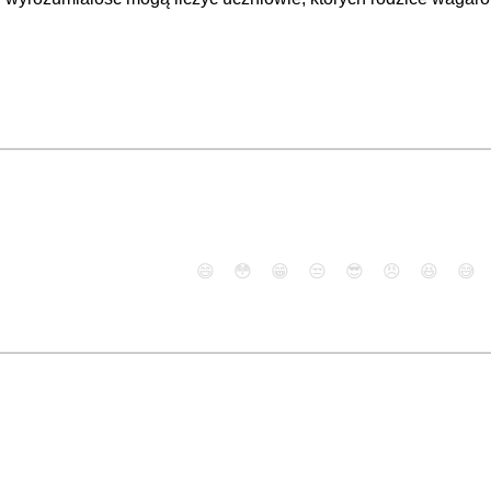
😄
😳
😁
😒
😎
😠
😆
😅