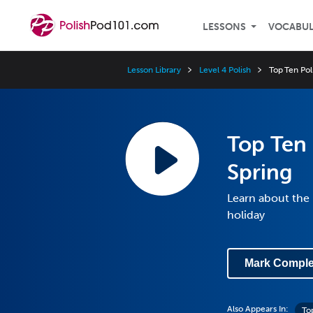
LESSONS
VOCABU
Lesson Library
Level 4 Polish
Top Ten Pol
Top Ten 
Spring
Learn about the 
holiday
Mark Comple
Also Appears In:
Top