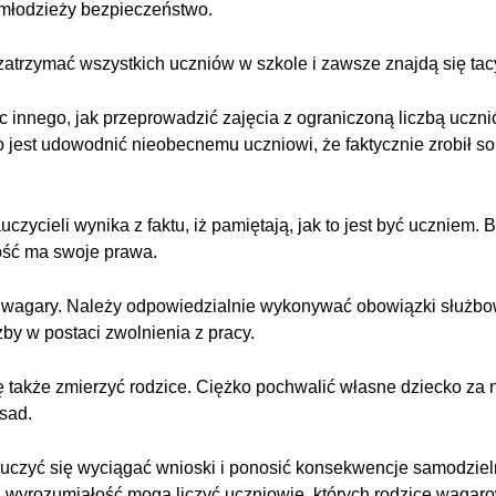
ć młodzieży bezpieczeństwo.
trzymać wszystkich uczniów w szkole i zawsze znajdą się tacy
 innego, jak przeprowadzić zajęcia z ograniczoną liczbą uczni
jest udowodnić nieobecnemu uczniowi, że faktycznie zrobił sob
zycieli wynika z faktu, iż pamiętają, jak to jest być uczniem. 
ość ma swoje prawa.
a wagary. Należy odpowiedzialnie wykonywać obowiązki służb
y w postaci zwolnienia z pracy.
ę także zmierzyć rodzice. Ciężko pochwalić własne dziecko za 
sad.
auczyć się wyciągać wnioski i ponosić konsekwencje samodzie
 wyrozumiałość mogą liczyć uczniowie, których rodzice wagaro