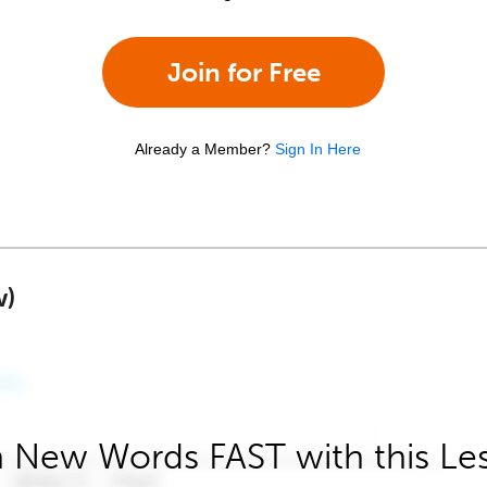
Join for Free
Already a Member?
Sign In Here
w)
 New Words FAST with this Le