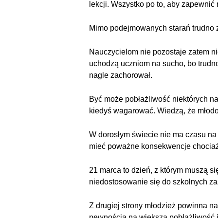
lekcji. Wszystko po to, aby zapewni
Mimo podejmowanych starań trudno za
Nauczycielom nie pozostaje zatem nic
uchodzą uczniom na sucho, bo trudno 
nagle zachorował.
Być może pobłażliwość niektórych nauc
kiedyś wagarować. Wiedzą, że młod
W dorosłym świecie nie ma czasu n
mieć poważne konsekwencje chociażb
21 marca to dzień, z którym muszą si
niedostosowanie się do szkolnych za
Z drugiej strony młodzież powinna n
pewnością na większą pobłażliwość i